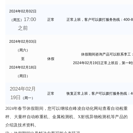
2024年02
月
02
日
17:00
正常
正常上班，客户可以拨打服务热线：
400-
（周五）
之前
2024年02
月03
日
（周六）
休假期间咨询产品可以联系李工
至
休假
2024年02
月
19
日正常上班后，第一时
2024年02
月
18
日
（周日）
2024年02
月
正常
恢复正常上班，客户可以拨打服务热线：
4
19
日
（周一）
2024年春节休假期间，您可以继续在峰凌自动化网站查看
自动检重
秤
、大量秤自动称重机、金属检测机、X射线异物检测机等产品的
介绍及技术资料。